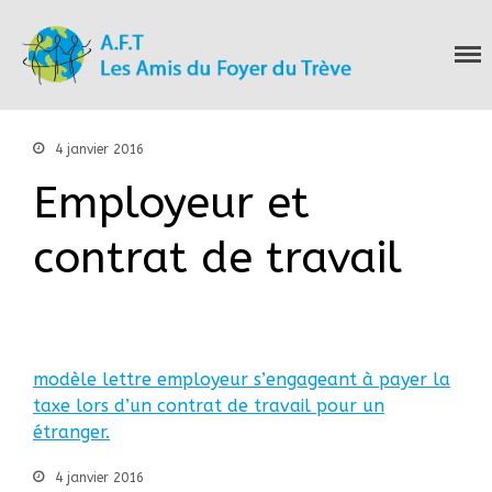
Les Amis du Foyer
Accueil
du Trève
Nous connaitre
Notre histoire
4 janvier 2016
Nos actions
Employeur et
Nous contacter
S’informer
contrat de travail
Actualités
Documentation
Droit d’Asile
Hébergement​
Langue Française
modèle lettre employeur s’engageant à payer la
Naturalisation
taxe lors d’un contrat de travail pour un
étranger.
Pays
Santé
4 janvier 2016
Bibliographie