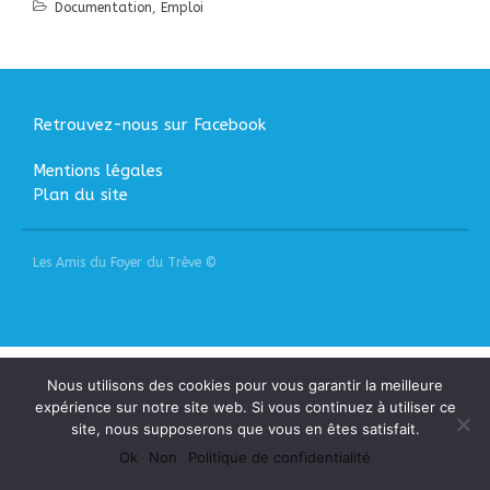
Documentation
,
Emploi
Liens
Agir
Devenir bénévole
Faire un don
Retrouvez-nous sur Facebook
Nous contacter
Mentions légales
Plan du site
Accueil
Nous connaitre
Les Amis du Foyer du Trève ©
Notre histoire
Nos actions
Nous contacter
S’informer
Nous utilisons des cookies pour vous garantir la meilleure
expérience sur notre site web. Si vous continuez à utiliser ce
Actualités
site, nous supposerons que vous en êtes satisfait.
Documentation
Ok
Non
Politique de confidentialité
Droit d’Asile