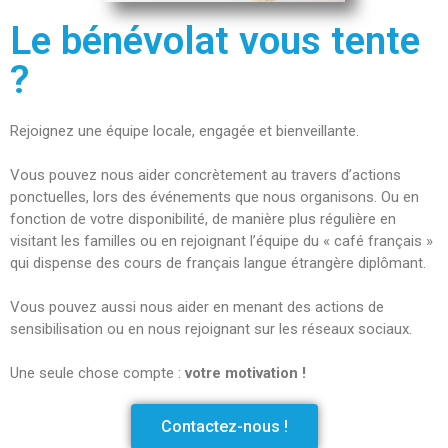
Bibliographie
Le bénévolat vous tente
Liens
?
Agir
Devenir bénévole
Faire un don
Rejoignez une équipe locale, engagée et bienveillante.
Nous contacter
Vous pouvez nous aider concrètement au travers d’actions
ponctuelles, lors des événements que nous organisons. Ou en
fonction de votre disponibilité, de manière plus régulière en
Accueil
visitant les familles ou en rejoignant l’équipe du « café français »
Nous connaitre
qui dispense des cours de français langue étrangère diplômant.
Notre histoire
Nos actions
Vous pouvez aussi nous aider en menant des actions de
sensibilisation ou en nous rejoignant sur les réseaux sociaux.
Nous contacter
S’informer
Une seule chose compte :
votre motivation !
Actualités
Documentation
Contactez-nous !
Droit d’Asile