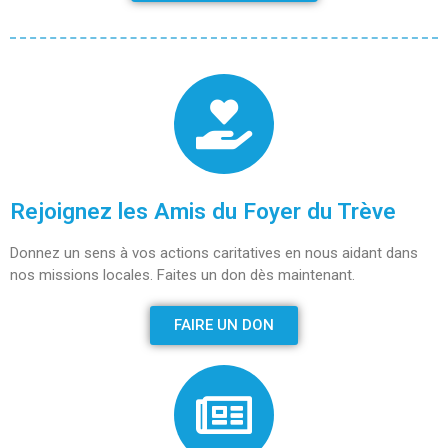
Hébergement​
Langue Française
Naturalisation
Pays
Santé
Bibliographie
Rejoignez les Amis du Foyer du Trève
Liens
Agir
Donnez un sens à vos actions caritatives en nous aidant dans
Devenir bénévole
nos missions locales. Faites un don dès maintenant.
Faire un don
FAIRE UN DON
Nous contacter
CR Réunion du 19 juin 2023