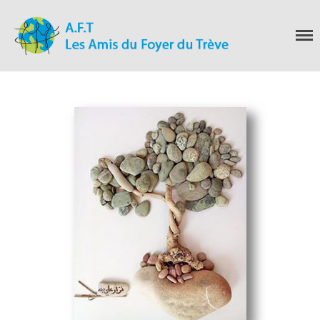
Les Amis du Foyer
du Trève
Accueil
Nous connaitre
Notre histoire
Nos actions
Nous contacter
S’informer
Actualités
Documentation
Droit d’Asile
Hébergement​
Langue Française
Naturalisation
Pays
Santé