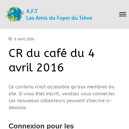
Les Amis du Foyer
Accueil
du Trève
Nous connaitre
Notre histoire
6 avril 2016
Nos actions
CR du café du 4
Nous contacter
S’informer
avril 2016
Actualités
Documentation
Droit d’Asile
Ce contenu n’est accessible qu’aux membres du
Hébergement​
site. Si vous êtes inscrit, veuillez vous connecter.
Langue Française
Les nouveaux utilisateurs peuvent s'inscrire ci-
Naturalisation
dessous.
Pays
Santé
Connexion pour les