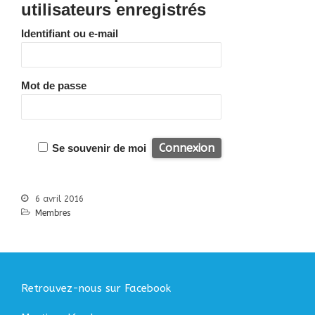
Bibliographie
utilisateurs enregistrés
Liens
Identifiant ou e-mail
Agir
Devenir bénévole
Faire un don
Mot de passe
Nous contacter
Accueil
Se souvenir de moi
Nous connaitre
Notre histoire
6 avril 2016
Nos actions
Membres
Nous contacter
S’informer
Actualités
Documentation
Retrouvez-nous sur Facebook
Droit d’Asile