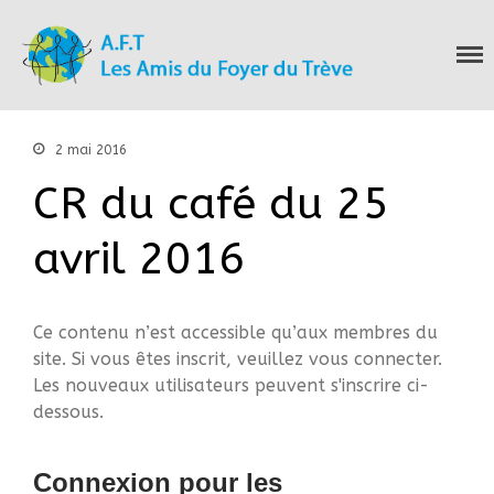
Les Amis du Foyer
Accueil
du Trève
Nous connaitre
Notre histoire
2 mai 2016
Nos actions
CR du café du 25
Nous contacter
S’informer
avril 2016
Actualités
Documentation
Droit d’Asile
Ce contenu n’est accessible qu’aux membres du
Hébergement​
site. Si vous êtes inscrit, veuillez vous connecter.
Langue Française
Les nouveaux utilisateurs peuvent s'inscrire ci-
Naturalisation
dessous.
Pays
Santé
Connexion pour les