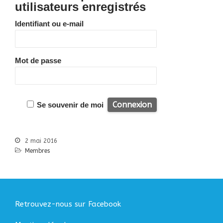
Bibliographie
utilisateurs enregistrés
Liens
Identifiant ou e-mail
Agir
Devenir bénévole
Faire un don
Mot de passe
Nous contacter
Accueil
Se souvenir de moi
Nous connaitre
Notre histoire
2 mai 2016
Nos actions
Membres
Nous contacter
S’informer
Actualités
Documentation
Retrouvez-nous sur Facebook
Droit d’Asile