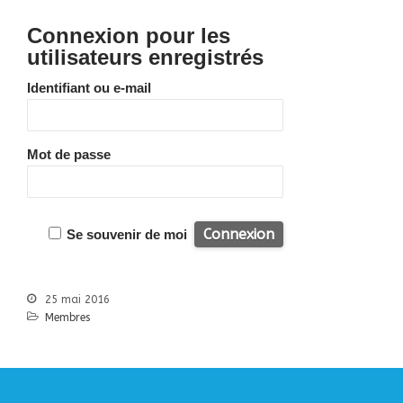
Bibliographie
Liens
Connexion pour les
Agir
utilisateurs enregistrés
Devenir bénévole
Identifiant ou e-mail
Faire un don
Nous contacter
Mot de passe
Accueil
Nous connaitre
Se souvenir de moi
Notre histoire
Nos actions
Nous contacter
25 mai 2016
Membres
S’informer
Actualités
Documentation
Droit d’Asile