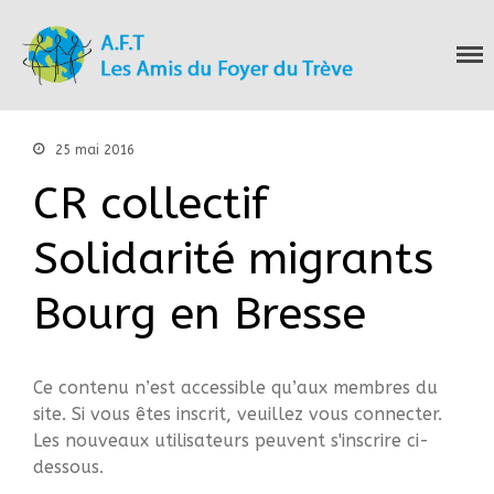
Les Amis du Foyer
Accueil
du Trève
Nous connaitre
Notre histoire
25 mai 2016
Nos actions
CR collectif
Nous contacter
S’informer
Solidarité migrants
Actualités
Documentation
Bourg en Bresse
Droit d’Asile
Hébergement​
Langue Française
Ce contenu n’est accessible qu’aux membres du
Naturalisation
site. Si vous êtes inscrit, veuillez vous connecter.
Les nouveaux utilisateurs peuvent s'inscrire ci-
Pays
dessous.
Santé