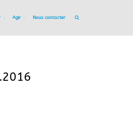
r
Agir
Nous contacter
Accueil
Nous connaitre
Notre histoire
Nos actions
Nous contacter
S’informer
Actualités
0.2016
Documentation
Droit d’Asile
Hébergement​
Langue Française
Naturalisation
Pays
Santé