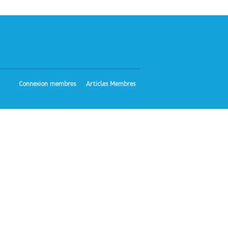
Bibliographie
Liens
Agir
Devenir bénévole
Faire un don
Nous contacter
Connexion membres
Articles Membres
Accueil
Nous connaitre
Notre histoire
Nos actions
Nous contacter
S’informer
Actualités
Documentation
Droit d’Asile