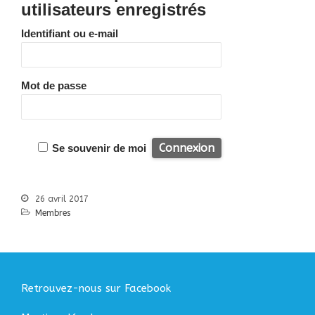
Bibliographie
utilisateurs enregistrés
Liens
Identifiant ou e-mail
Agir
Devenir bénévole
Faire un don
Mot de passe
Nous contacter
Accueil
Se souvenir de moi
Nous connaitre
Notre histoire
26 avril 2017
Nos actions
Membres
Nous contacter
S’informer
Actualités
Documentation
Retrouvez-nous sur Facebook
Droit d’Asile