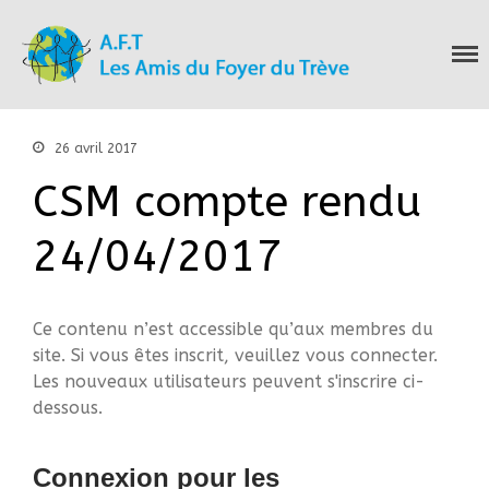
Les Amis du Foyer
Accueil
du Trève
Nous connaitre
Notre histoire
26 avril 2017
Nos actions
CSM compte rendu
Nous contacter
S’informer
24/04/2017
Actualités
Documentation
Droit d’Asile
Ce contenu n’est accessible qu’aux membres du
Hébergement​
site. Si vous êtes inscrit, veuillez vous connecter.
Langue Française
Les nouveaux utilisateurs peuvent s'inscrire ci-
Naturalisation
dessous.
Pays
Santé
Connexion pour les