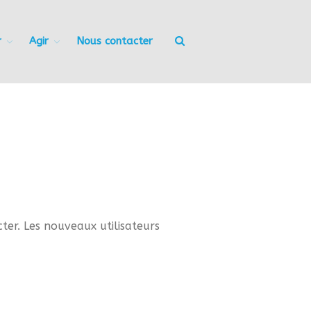
r
Agir
Nous contacter
Accueil
Nous connaitre
Notre histoire
Nos actions
Nous contacter
S’informer
Actualités
Documentation
Droit d’Asile
Hébergement​
cter. Les nouveaux utilisateurs
Langue Française
Naturalisation
Pays
Santé