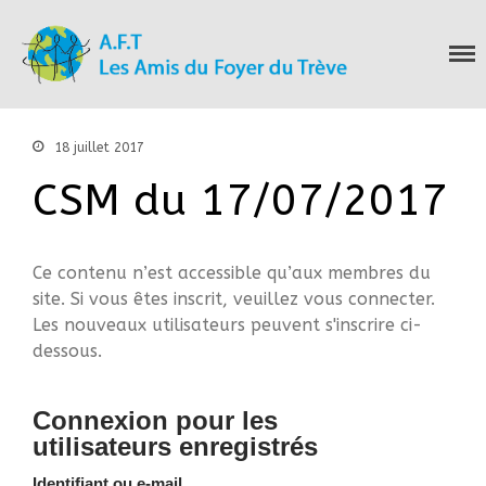
Les Amis du Foyer
Accueil
du Trève
Nous connaitre
Notre histoire
18 juillet 2017
Nos actions
CSM du 17/07/2017
Nous contacter
S’informer
Actualités
Ce contenu n’est accessible qu’aux membres du
Documentation
site. Si vous êtes inscrit, veuillez vous connecter.
Droit d’Asile
Les nouveaux utilisateurs peuvent s'inscrire ci-
Hébergement​
dessous.
Langue Française
Naturalisation
Connexion pour les
Pays
utilisateurs enregistrés
Santé
Identifiant ou e-mail