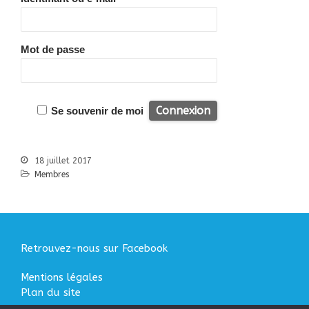
Bibliographie
Liens
Agir
Mot de passe
Devenir bénévole
Faire un don
Nous contacter
Se souvenir de moi
Accueil
18 juillet 2017
Nous connaitre
Membres
Notre histoire
Nos actions
Nous contacter
S’informer
Retrouvez-nous sur Facebook
Actualités
Mentions légales
Documentation
Plan du site
Droit d’Asile