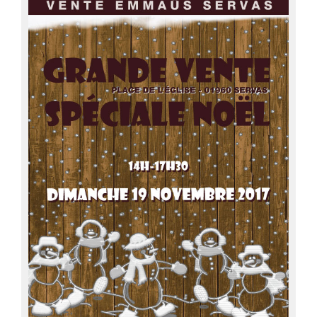
Droit d’Asile
Hébergement​
Langue Française
Naturalisation
Pays
Santé
Bibliographie
Liens
Agir
Devenir bénévole
Faire un don
Nous contacter
CR Réunion du 19 juin 2023