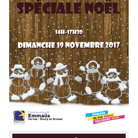
Bibliographie
Liens
Agir
Devenir bénévole
Faire un don
Nous contacter
Accueil
Nous connaitre
Notre histoire
Nos actions
Nous contacter
S’informer
Actualités
Documentation