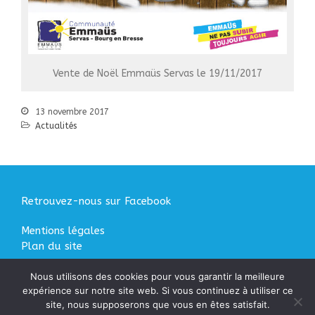
20 juin 2023 : Journée
internationale des réfugies
AFT CR de la réunion du 25
mai 2023
Vente de Noël Emmaüs Servas le 19/11/2017
Assemblée générale du 29
mars 2023
13 novembre 2017
11 février : Goûter des AFT
Actualités
Retrouvez-nous sur Facebook
Mentions légales
Plan du site
Nous utilisons des cookies pour vous garantir la meilleure
Les Amis du Foyer du Trève ©
expérience sur notre site web. Si vous continuez à utiliser ce
site, nous supposerons que vous en êtes satisfait.