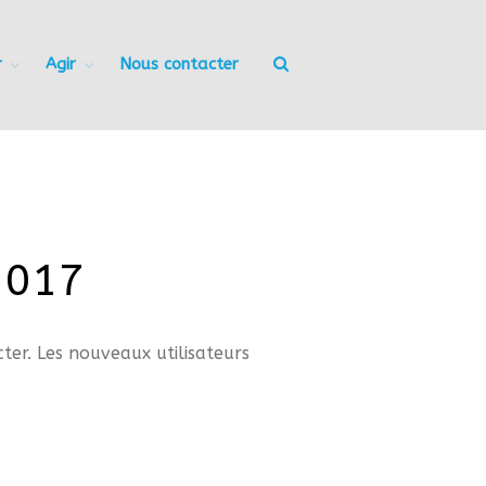
r
Agir
Nous contacter
Accueil
Nous connaitre
Notre histoire
Nos actions
Nous contacter
S’informer
Actualités
2017
Documentation
Droit d’Asile
Hébergement​
cter. Les nouveaux utilisateurs
Langue Française
Naturalisation
Pays
Santé