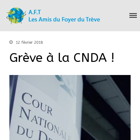
Les Amis du Foyer
du Trève
Accueil
Nous connaitre
12 février 2018
Notre histoire
Grève à la CNDA !
Nos actions
Nous contacter
S’informer
Actualités
Documentation
Droit d’Asile
Hébergement​
Langue Française
Naturalisation
Pays