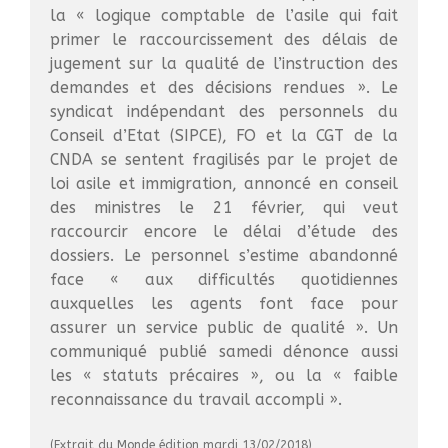
la
« logique comptable de l’asile qui fait
Droit d’Asile
primer le raccourcissement des délais de
Hébergement​
jugement sur la qualité de l’instruction des
Langue Française
demandes et des décisions rendues »
. Le
Naturalisation
syndicat indépendant des personnels du
Pays
Conseil d’Etat (SIPCE), FO et la CGT de la
CNDA se sentent fragilisés par le projet de
Santé
loi asile et immigration, annoncé en conseil
Bibliographie
des ministres le 21 février, qui veut
Liens
raccourcir encore le délai d’étude des
dossiers. Le personnel s’estime abandonné
Agir
face
« aux difficultés quotidiennes
Devenir bénévole
auxquelles les agents font face pour
Faire un don
assurer un service public de qualité »
. Un
Nous contacter
communiqué publié samedi dénonce aussi
les
« statuts précaires »
, ou la
« faible
reconnaissance du travail accompli ».
CR Réunion du 19 juin 2023
(Extrait du Monde édition mardi 13/02/2018)