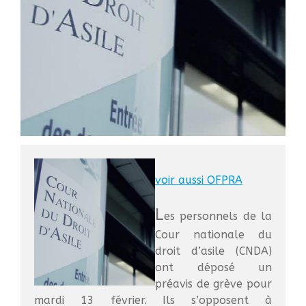
Santé
Bibliographie
Liens
Agir
Devenir bénévole
Faire un don
Nous contacter
Accueil
voir aussi OFPRA
Nous connaitre
Notre histoire
L
es personnels de la
Nos actions
Cour nationale du
Nous contacter
droit d’asile (CNDA)
S’informer
ont déposé un
Actualités
préavis de grève pour
Documentation
mardi 13 février. Ils s’opposent à