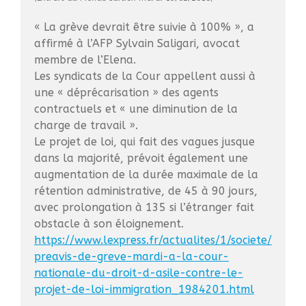
20 juin 2023 : Journée
« La grève devrait être suivie à 100% », a
internationale des réfugies
affirmé à l’AFP Sylvain Saligari, avocat
AFT CR de la réunion du 25
membre de l’Elena.
mai 2023
Les syndicats de la Cour appellent aussi à
Assemblée générale du 29
une « déprécarisation » des agents
mars 2023
contractuels et « une diminution de la
11 février : Goûter des AFT
charge de travail ».
Le projet de loi, qui fait des vagues jusque
dans la majorité, prévoit également une
augmentation de la durée maximale de la
rétention administrative, de 45 à 90 jours,
avec prolongation à 135 si l’étranger fait
obstacle à son éloignement.
https://www.lexpress.fr/actualites/1/societe/
preavis-de-greve-mardi-a-la-cour-
nationale-du-droit-d-asile-contre-le-
projet-de-loi-immigration_1984201.html