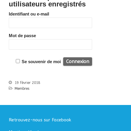
Bibliographie
utilisateurs enregistrés
Liens
Identifiant ou e-mail
Agir
Devenir bénévole
Faire un don
Mot de passe
Nous contacter
Accueil
Se souvenir de moi
Nous connaitre
Notre histoire
19 février 2018
Nos actions
Membres
Nous contacter
S’informer
Actualités
Documentation
Retrouvez-nous sur Facebook
Droit d’Asile