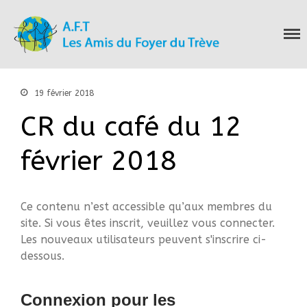
Les Amis du Foyer
Accueil
du Trève
Nous connaitre
Notre histoire
19 février 2018
Nos actions
CR du café du 12
Nous contacter
S’informer
février 2018
Actualités
Documentation
Droit d’Asile
Ce contenu n’est accessible qu’aux membres du
Hébergement​
site. Si vous êtes inscrit, veuillez vous connecter.
Langue Française
Les nouveaux utilisateurs peuvent s'inscrire ci-
Naturalisation
dessous.
Pays
Santé
Connexion pour les