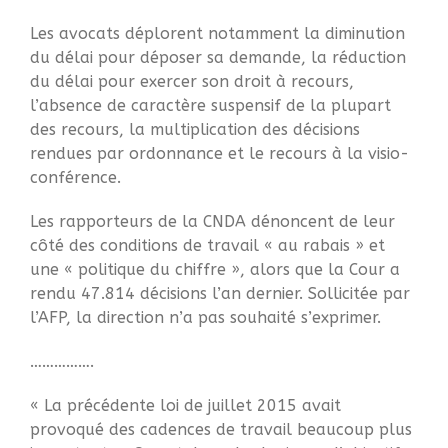
20 juin 2023 : Journée
Les avocats déplorent notamment la diminution
internationale des réfugies
du délai pour déposer sa demande, la réduction
AFT CR de la réunion du 25
du délai pour exercer son droit à recours,
mai 2023
l’absence de caractère suspensif de la plupart
Assemblée générale du 29
des recours, la multiplication des décisions
mars 2023
rendues par ordonnance et le recours à la visio-
11 février : Goûter des AFT
conférence.
Les rapporteurs de la CNDA dénoncent de leur
côté des conditions de travail « au rabais » et
une « politique du chiffre », alors que la Cour a
rendu 47.814 décisions l’an dernier. Sollicitée par
l’AFP, la direction n’a pas souhaité s’exprimer.
…………….
« La précédente loi de juillet 2015 avait
provoqué des cadences de travail beaucoup plus