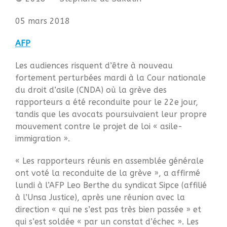
Santé
Bibliographie
05 mars 2018
Liens
AFP
Agir
Devenir bénévole
Les audiences risquent d’être à nouveau
Faire un don
fortement perturbées mardi à la Cour nationale
Nous contacter
du droit d’asile (CNDA) où la grève des
rapporteurs a été reconduite pour le 22e jour,
tandis que les avocats poursuivaient leur propre
Accueil
mouvement contre le projet de loi « asile-
Nous connaitre
immigration ».
Notre histoire
« Les rapporteurs réunis en assemblée générale
Nos actions
ont voté la reconduite de la grève », a affirmé
Nous contacter
lundi à l’AFP Leo Berthe du syndicat Sipce (affilié
S’informer
à l’Unsa Justice), après une réunion avec la
direction « qui ne s’est pas très bien passée » et
Actualités
qui s’est soldée « par un constat d’échec ». Les
Documentation