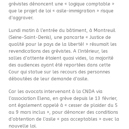
grévistes dénoncent une « logique comptable »
Droit d’Asile
que le projet de loi « asile-immigration » risque
Hébergement​
d’aggraver.
Langue Française
Lundi matin à l’entrée du bâtiment, à Montreuil
Naturalisation
(Seine-Saint-Denis), une pancarte « Justice de
Pays
qualité pour le pays de la liberté! » résumait les
Santé
revendications des grévistes. A l’intérieur, les
Bibliographie
salles d’attente étaient quasi vides, la majorité
des audiences ayant été reportées dans cette
Liens
Cour qui statue sur les recours des personnes
Agir
déboutées de leur demande d’asile.
Devenir bénévole
Car les avocats intervenant à la CNDA via
Faire un don
l’association Elena, en grève depuis le 13 février,
Nous contacter
ont également appelé à « cesser de plaider du 5
au 9 mars inclus », pour dénoncer des conditions
d’obtention de l’asile « pas acceptables » avec la
nouvelle loi.
CR Réunion du 19 juin 2023