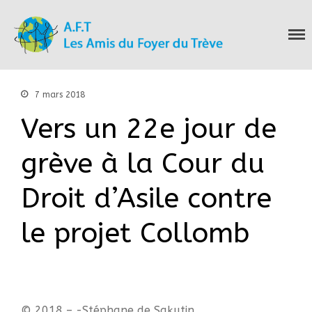
Les Amis du Foyer
du Trève
Accueil
Nous connaitre
7 mars 2018
Notre histoire
Vers un 22e jour de
Nos actions
Nous contacter
grève à la Cour du
S’informer
Droit d’Asile contre
Actualités
Documentation
le projet Collomb
Droit d’Asile
Hébergement​
Langue Française
Naturalisation
Pays
© 2018 – -Stéphane de Sakutin