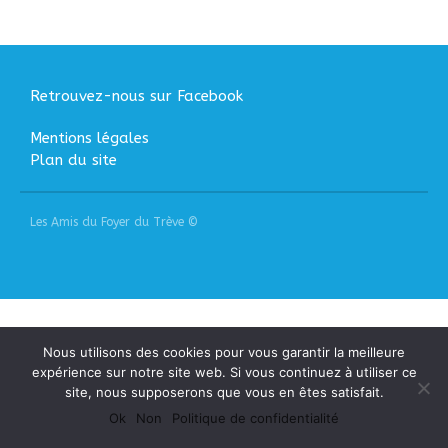
Liens
Agir
Devenir bénévole
Retrouvez-nous sur Facebook
Faire un don
Nous contacter
Mentions légales
Plan du site
Accueil
Les Amis du Foyer du Trève ©
Nous connaitre
Notre histoire
Nos actions
Nous contacter
S’informer
Nous utilisons des cookies pour vous garantir la meilleure
expérience sur notre site web. Si vous continuez à utiliser ce
Actualités
site, nous supposerons que vous en êtes satisfait.
Documentation
Ok
Non
Politique de confidentialité
Droit d’Asile