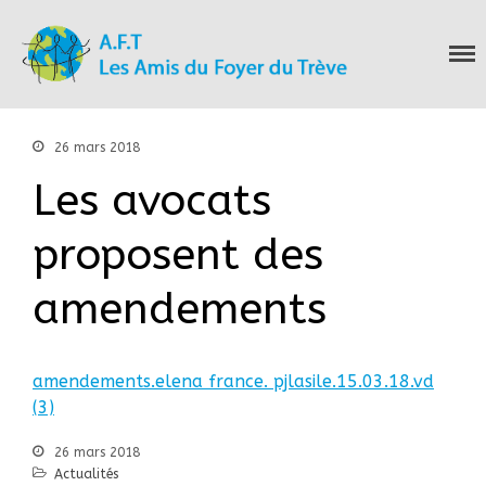
Les Amis du Foyer
Accueil
du Trève
Nous connaitre
Notre histoire
26 mars 2018
Nos actions
Les avocats
Nous contacter
S’informer
proposent des
Actualités
Documentation
amendements
Droit d’Asile
Hébergement​
Langue Française
amendements.elena france. pjlasile.15.03.18.vd
Naturalisation
(3)
Pays
26 mars 2018
Santé
Actualités
Bibliographie