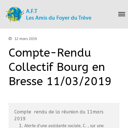
Les Amis du Foyer
du Trève
12 mars 2019
Accueil
Compte-Rendu
Nous connaitre
Notre histoire
Collectif Bourg en
Nos actions
Nous contacter
Bresse 11/03/2019
S’informer
Actualités
Documentation
Droit d’Asile
Hébergement​
Compte rendu de la réunion du 11mars
2019
Langue Française
Alerte d’une
assistante
sociale,
C. , sur une
Naturalisation