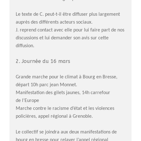
Actualités
Documentation
Le texte de C. peut-t-il être diffuser plus largement
Droit d’Asile
auprès des différents acteurs sociaux.
Hébergement​
J. reprend contact avec elle pour lui faire part de nos
Langue Française
discussions et lui demander son avis sur cette
Naturalisation
diffusion.
Pays
2. Journée du 16 mars
Santé
Bibliographie
Grande marche pour le climat à Bourg en Bresse,
Liens
départ 10h parc jean Monnet.
Manifestation des gilets jaunes, 14h carrefour
Agir
de l’Europe
Devenir bénévole
Marche contre le racisme d’état et les violences
Faire un don
policières, appel régional à Grenoble.
Nous contacter
Le collectif se joindra aux deux manifestations de
bourg en bresse pour relayer l’appel régional