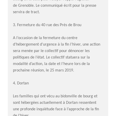
de Grenoble. Le communiqué écrit pour la presse
CR Réunion du 19 juin 2023
servira de tract.
20 juin 2023 : Journée
internationale des réfugies
3. Fermeture du 40 rue des Prés de Brou
AFT CR de la réunion du 25
mai 2023
A l’occasion de la fermeture du centre
Assemblée générale du 29
d’hébergement d’urgence à la fin l’hiver, une action
mars 2023
sera menée par le collectif pour dénoncer les
11 février : Goûter des AFT
politiques de l’état. Le collectif statuera sur la
modalité d’action, la date et l’heure lors de la
prochaine réunion, le 25 mars 2019.
4. Dortan
Les familles qui ont vécu au bidonville de bourg et
sont hébergées actuellement à Dortan ressentent
une profonde inquiétude face à l’approche de la fin
de l’hiver.