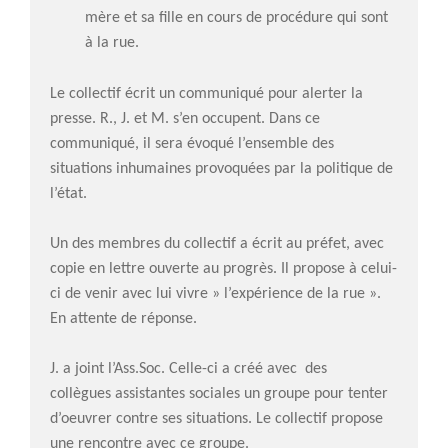
mère et sa fille en cours de procédure qui sont
Pays
à la rue.
Santé
Bibliographie
Le collectif écrit un communiqué pour alerter la
Liens
presse. R., J. et M. s’en occupent. Dans ce
Agir
communiqué, il sera évoqué l’ensemble des
Devenir bénévole
situations inhumaines provoquées par la politique de
Faire un don
l’état.
Nous contacter
Un des membres du collectif a écrit au préfet, avec
copie en lettre ouverte au progrès. Il propose à celui-
Accueil
ci de venir avec lui vivre » l’expérience de la rue ».
Nous connaitre
En attente de réponse.
Notre histoire
Nos actions
J. a joint l’Ass.Soc. Celle-ci a créé avec des
Nous contacter
collègues assistantes sociales un groupe pour tenter
d’oeuvrer contre ses situations. Le collectif propose
S’informer
une rencontre avec ce groupe.