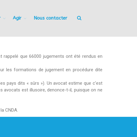
r
Agir
Nous contacter
Accueil
Nous connaitre
Notre histoire
Nos actions
Nous contacter
st rappelé que 66000 jugements ont été rendus en
S’informer
pour les formations de jugement en procédure dite
Actualités
Documentation
Droit d’Asile
s avocats est illusoire, denonce-t-il, puisque on ne
Hébergement​
Langue Française
à la CNDA.
Naturalisation
Pays
Santé