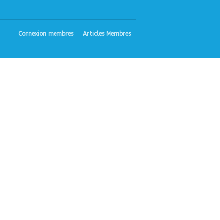
Bibliographie
Liens
Agir
Connexion membres
Articles Membres
Devenir bénévole
Faire un don
Nous contacter
Accueil
Nous connaitre
Notre histoire
Nos actions
Nous contacter
S’informer
Actualités
Documentation
Droit d’Asile