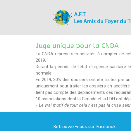
Juge unique pour la CNDA
La CNDA reprend ses activités à compter de cet
2019.
Durant la période de l’état d’urgence sanitaire
normale.
En 2019, 30% des dossiers ont été traités par un juge unique (procédure dite accélérée en particulier dans le cadre des pays dits « sûrs »). Un avocat estime que c’est
uniquement pour traiter les dossiers en accéléré 
tient pas compte des déplacements des requéran
10 associations dont la Cimade et la LDH ont dépo
« Le vrai motif de tout cela n’est pas la crise san
Retrouvez-nous sur Facebook