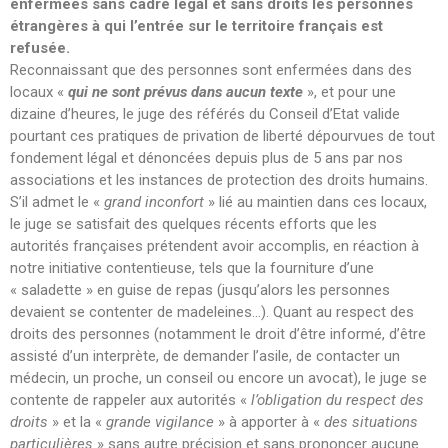
enfermées sans cadre légal et sans droits les personnes
Bibliographie
étrangères à qui l’entrée sur le territoire français est
Liens
refusée.
Reconnaissant que des personnes sont enfermées dans des
Agir
locaux «
qui ne sont prévus dans aucun texte
», et pour une
Devenir bénévole
dizaine d’heures, le juge des référés du Conseil d’Etat valide
Faire un don
pourtant ces pratiques de privation de liberté dépourvues de tout
Nous contacter
fondement légal et dénoncées depuis plus de 5 ans par nos
associations et les instances de protection des droits humains.
S’il admet le «
grand inconfort
» lié au maintien dans ces locaux,
Accueil
le juge se satisfait des quelques récents efforts que les
autorités françaises prétendent avoir accomplis, en réaction à
Nous connaitre
notre initiative contentieuse, tels que la fourniture d’une
Notre histoire
« saladette » en guise de repas (jusqu’alors les personnes
Nos actions
devaient se contenter de madeleines…). Quant au respect des
droits des personnes (notamment le droit d’être informé, d’être
Nous contacter
assisté d’un interprète, de demander l’asile, de contacter un
S’informer
médecin, un proche, un conseil ou encore un avocat), le juge se
Actualités
contente de rappeler aux autorités «
l’obligation du respect des
droits
» et la «
grande vigilance
» à apporter à «
des situations
Documentation
particulières
» sans autre précision et sans prononcer aucune