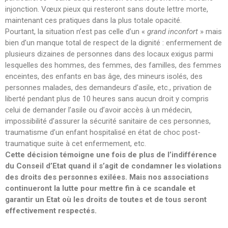
Droit d’Asile
injonction. Vœux pieux qui resteront sans doute lettre morte,
Hébergement​
maintenant ces pratiques dans la plus totale opacité.
Langue Française
Pourtant, la situation n’est pas celle d’un «
grand inconfort
» mais
bien d’un manque total de respect de la dignité : enfermement de
Naturalisation
plusieurs dizaines de personnes dans des locaux exigus parmi
Pays
lesquelles des hommes, des femmes, des familles, des femmes
Santé
enceintes, des enfants en bas âge, des mineurs isolés, des
personnes malades, des demandeurs d’asile, etc., privation de
Bibliographie
liberté pendant plus de 10 heures sans aucun droit y compris
Liens
celui de demander l’asile ou d’avoir accès à un médecin,
impossibilité d’assurer la sécurité sanitaire de ces personnes,
Agir
traumatisme d’un enfant hospitalisé en état de choc post-
Devenir bénévole
traumatique suite à cet enfermement, etc.
Faire un don
Cette décision témoigne une fois de plus de l’indifférence
du Conseil d’Etat quand il s’agit de condamner les violations
Nous contacter
des droits des personnes exilées. Mais nos associations
continueront la lutte pour mettre fin à ce scandale et
garantir un Etat où les droits de toutes et de tous seront
effectivement respectés.
CR Réunion du 19 juin 2023