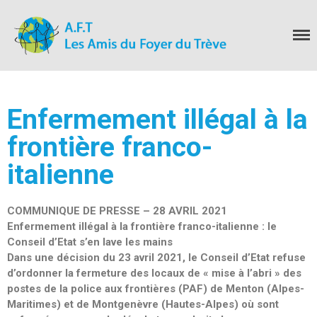
Les Amis du Foyer
du Trève
Accueil
Nous connaitre
Notre histoire
Enfermement illégal à la
Nos actions
frontière franco-
Nous contacter
S’informer
italienne
Actualités
Documentation
COMMUNIQUE DE PRESSE
– 28 AVRIL 2021
Droit d’Asile
Enfermement illégal à la frontière franco-italienne : le
Hébergement​
Conseil d’Etat s’en lave les mains
Langue Française
Dans une décision du 23 avril 2021, le Conseil d’Etat refuse
d’ordonner la fermeture des locaux
de « mise à l’abri » des
Naturalisation
postes de la police aux frontières (PAF) de Menton (Alpes-
Pays
Maritimes) et de Montgenèvre (Hautes-Alpes) où sont
Santé