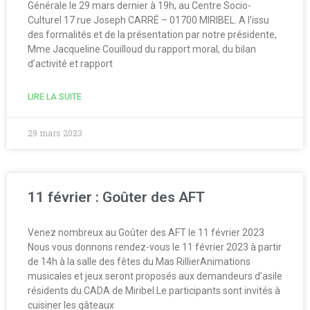
Générale le 29 mars dernier à 19h, au Centre Socio-
CR Réunion du 19 juin 2023
Culturel 17 rue Joseph CARRÉ – 01700 MIRIBEL. A l’issu
des formalités et de la présentation par notre présidente,
20 juin 2023 : Journée
Mme Jacqueline Couilloud du rapport moral, du bilan
internationale des réfugies
d’activité et rapport
AFT CR de la réunion du 25
mai 2023
LIRE LA SUITE
Assemblée générale du 29
mars 2023
29 mars 2023
11 février : Goûter des AFT
11 février : Goûter des AFT
Venez nombreux au Goûter des AFT le 11 février 2023
Nous vous donnons rendez-vous le 11 février 2023 à partir
de 14h à la salle des fêtes du Mas RillierAnimations
musicales et jeux seront proposés aux demandeurs d’asile
résidents du CADA de Miribel.Le participants sont invités à
cuisiner les gâteaux