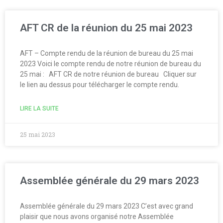
Documentation
Droit d’Asile
AFT CR de la réunion du 25 mai 2023
Hébergement​
Langue Française
AFT – Compte rendu de la réunion de bureau du 25 mai
2023 Voici le compte rendu de notre réunion de bureau du
Naturalisation
25 mai : AFT CR de notre réunion de bureau Cliquer sur
Pays
le lien au dessus pour télécharger le compte rendu.
Santé
LIRE LA SUITE
Bibliographie
Liens
25 mai 2023
Agir
Devenir bénévole
Faire un don
Assemblée générale du 29 mars 2023
Nous contacter
Assemblée générale du 29 mars 2023 C’est avec grand
plaisir que nous avons organisé notre Assemblée