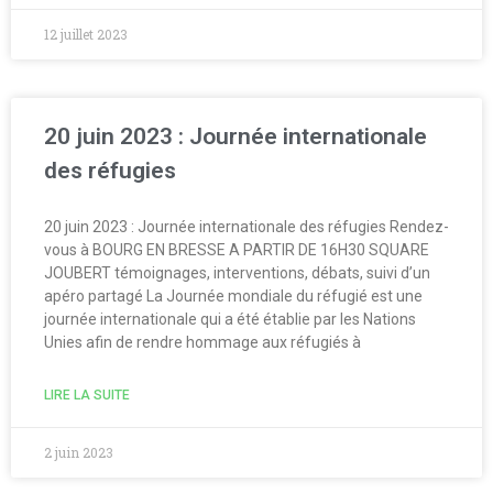
Pays
12 juillet 2023
Santé
Bibliographie
Liens
Agir
20 juin 2023 : Journée internationale
Devenir bénévole
des réfugies
Faire un don
Nous contacter
20 juin 2023 : Journée internationale des réfugies Rendez-
vous à BOURG EN BRESSE A PARTIR DE 16H30 SQUARE
JOUBERT témoignages, interventions, débats, suivi d’un
Accueil
apéro partagé La Journée mondiale du réfugié est une
journée internationale qui a été établie par les Nations
Nous connaitre
Unies afin de rendre hommage aux réfugiés à
Notre histoire
Nos actions
LIRE LA SUITE
Nous contacter
2 juin 2023
S’informer
Actualités