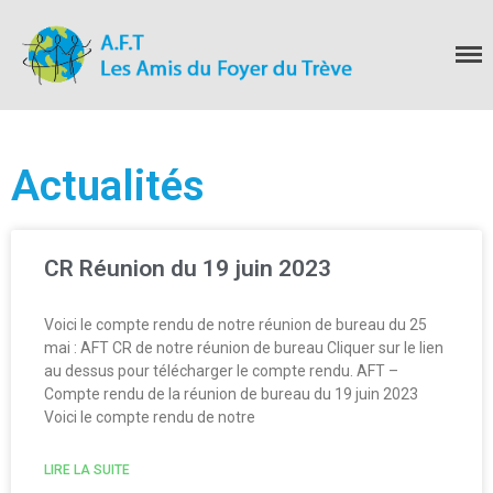
Les Amis du Foyer
du Trève
Accueil
Actualités
Nous connaitre
Notre histoire
Nos actions
CR Réunion du 19 juin 2023
Nous contacter
S’informer
Voici le compte rendu de notre réunion de bureau du 25
Actualités
mai : AFT CR de notre réunion de bureau Cliquer sur le lien
Documentation
au dessus pour télécharger le compte rendu. AFT –
Droit d’Asile
Compte rendu de la réunion de bureau du 19 juin 2023
Voici le compte rendu de notre
Hébergement​
Langue Française
LIRE LA SUITE
Naturalisation