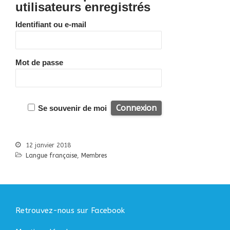
Bibliographie
utilisateurs enregistrés
Liens
Identifiant ou e-mail
Agir
Devenir bénévole
Faire un don
Mot de passe
Nous contacter
Accueil
Se souvenir de moi
Nous connaitre
Notre histoire
12 janvier 2018
Nos actions
Langue française
,
Membres
Nous contacter
S’informer
Actualités
Documentation
Retrouvez-nous sur Facebook
Droit d’Asile