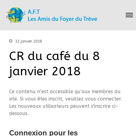
Les Amis du Foyer
Accueil
du Trève
Nous connaitre
Notre histoire
12 janvier 2018
Nos actions
CR du café du 8
Nous contacter
S’informer
janvier 2018
Actualités
Documentation
Droit d’Asile
Ce contenu n’est accessible qu’aux membres du
Hébergement​
site. Si vous êtes inscrit, veuillez vous connecter.
Langue Française
Les nouveaux utilisateurs peuvent s'inscrire ci-
Naturalisation
dessous.
Pays
Santé
Connexion pour les