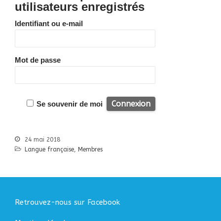
Bibliographie
utilisateurs enregistrés
Liens
Identifiant ou e-mail
Agir
Devenir bénévole
Faire un don
Mot de passe
Nous contacter
Accueil
Se souvenir de moi
Nous connaitre
Notre histoire
24 mai 2018
Nos actions
Langue française
,
Membres
Nous contacter
S’informer
Actualités
Documentation
Retrouvez-nous sur Facebook
Droit d’Asile