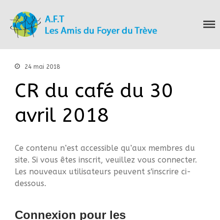
Les Amis du Foyer
Accueil
du Trève
Nous connaitre
Notre histoire
24 mai 2018
Nos actions
CR du café du 30
Nous contacter
S’informer
avril 2018
Actualités
Documentation
Droit d’Asile
Ce contenu n’est accessible qu’aux membres du
Hébergement​
site. Si vous êtes inscrit, veuillez vous connecter.
Langue Française
Les nouveaux utilisateurs peuvent s'inscrire ci-
Naturalisation
dessous.
Pays
Santé
Connexion pour les